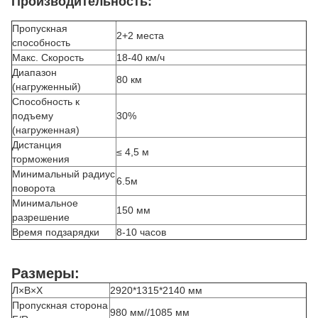
Производительность:
Пропускная
2+2 места
способность
Макс. Скорость
18-40 км/ч
Диапазон
80 км
(нагруженный)
Способность к
подъему
30%
(нагруженная)
Дистанция
≤ 4,5 м
торможения
Минимальный радиус
6.5м
поворота
Минимальное
150 мм
разрешение
Время подзарядки
8-10 часов
Размеры:
Л×В×Х
2920*1315*2140 мм
Пропускная сторона
980 мм//1085 мм