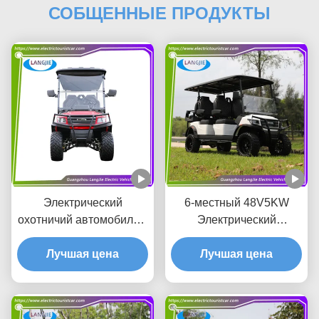
СОБЩЕННЫЕ ПРОДУКТЫ
Электрический
6-местный 48V5KW
охотничий автомобиль 4
Электрический
места Классические
охотничий автомобиль
автомобили для гольфа
Лучшая цена
Хорошая способность к
Лучшая цена
с аксессуарами в крутом
подъему Новая
стиле
электрическая тележка
для гольфа с CE