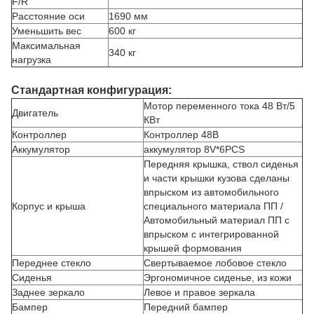
F/R
Расстояние оси
1690 мм
Уменьшить вес
600 кг
Максимальная
340 кг
нагрузка
Стандартная конфигурация:
Мотор переменного тока 48 Вт/5
Двигатель
КВт
Контроллер
Контроллер 48В
Аккумулятор
аккумулятор 8V*6PCS
Передняя крышка, ствол сиденья
и части крышки кузова сделаны
впрыском из автомобильного
Корпус и крыша
специального материала ПП /
Автомобильный материал ПП с
впрыском с интегрированной
крышей формования
Переднее стекло
Свертываемое лобовое стекло
Сиденья
Эргономичное сиденье, из кожи
Заднее зеркало
Левое и правое зеркала
Бампер
Передний бампер