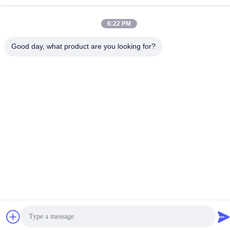
Китай Хорошее качество Электрический туристский
автомобиль Доставщик. -2026 Guangzhou Langjie Electric
6:22 PM
Vehicle Co., Ltd. Все права защищены.
Политика конфиденциальности
|
Карта сайта
Good day, what product are you looking for?