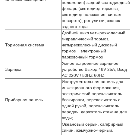
положения) задний светодиодный
фонарь (светодиод тормоза,
светодиод положения, сигнал
поворота); рог улитки, звонок
заднего хода
Двойной цикл четырехколесный
гидравлический тормоз,
Тормозная система
четырехколесный дисковый
тормоз + электронный
парковочный тормоз
Умное встроенное зарядное
Зарядка
устройство Выход:48V 25A, Вход
AC 220V / 50HZ 60HZ
Инструментальная панель для
инжекционного формования,
электрический переключатель
Приборная панель
блокировки, переключатель с
одной рукой, переключатель
передач, держатель стакана для
воды;
Океановый серый, сапфирный
синий, жемчужно-черный,